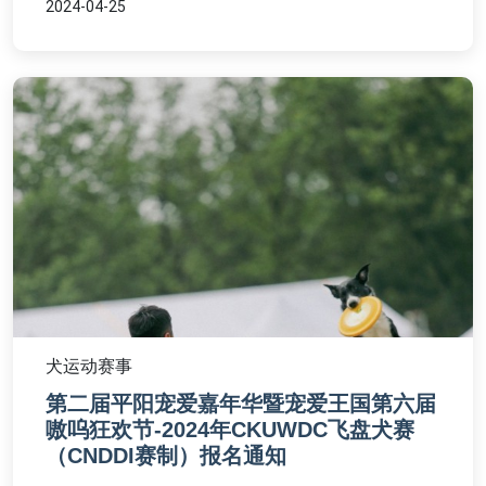
2024-04-25
犬运动赛事
第二届平阳宠爱嘉年华暨宠爱王国第六届
嗷呜狂欢节-2024年CKUWDC飞盘犬赛
（CNDDI赛制）报名通知