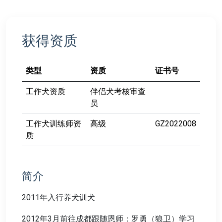
获得资质
类型
资质
证书号
工作犬资质
伴侣犬考核审查
员
工作犬训练师资
高级
GZ2022008
质
简介
2011年入行养犬训犬
2012年3月前往成都跟随恩师：罗勇（狼卫）学习