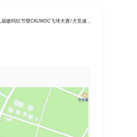
届嗷呜狂节暨CKUWDC飞球犬赛/犬竞速，