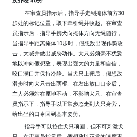
次扑咬 40分
在审查员指示后，指导手走到掩体前方30
步处的标记位置，取下牵引绳并收起。在审查
员指示后，指导手携犬向掩体方向无绳随行，
当指导手距离掩体10步时，假想敌出现作势攻
击，大喊并做出威胁动作。犬只必须毫不犹豫
地以冲向假想敌，表现出强大的力量和自信，
咬口满口并保持冷静。当犬只上靶后，假想敌
滑步时向犬只击出两棍。在发出放口口令后，
主人必须站在原地不动，不影响犬只。在审查
员指示下，指导手以正常步态走到犬只身旁，
给出坐的口令回到基本姿势。
指导手可以拉住犬只项圈，但不可刺激犬
只。在审查员指示后，假想敌以正常的速度离