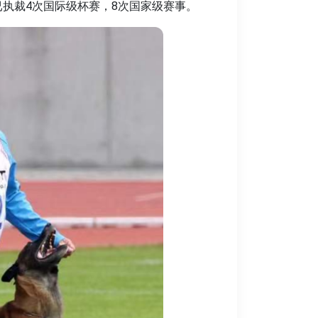
，已执裁4次国际级杯赛，8次国家级赛事。