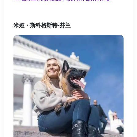
米娅・斯科格斯特-芬兰