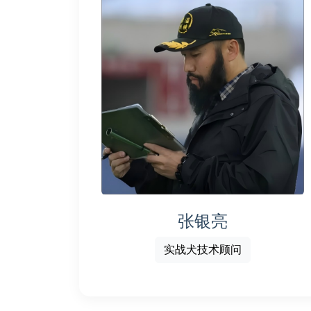
张银亮
实战犬技术顾问