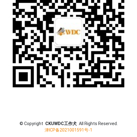
©
Copyright
CKUWDC工作犬
All Rights Reserved.
津ICP备2021001591号-1