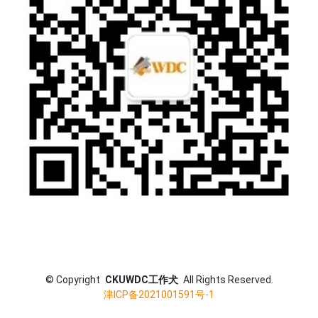
©
Copyright
CKUWDC工作犬
All Rights Reserved.
津ICP备2021001591号-1