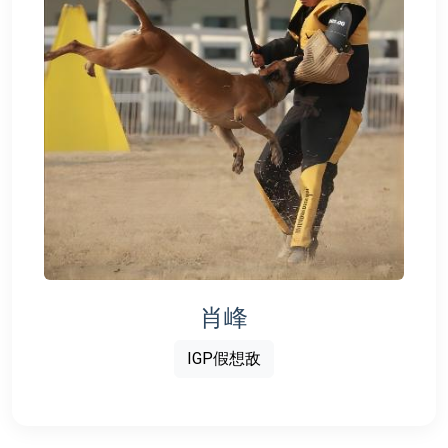
肖峰
IGP假想敌