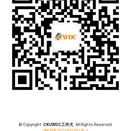
©
Copyright
CKUWDC工作犬
All Rights Reserved.
津ICP备2021001591号-1