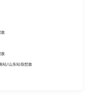
敌
想敌
想敌
云南站/山东站假想敌