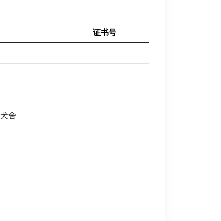
证书号
册犬舍